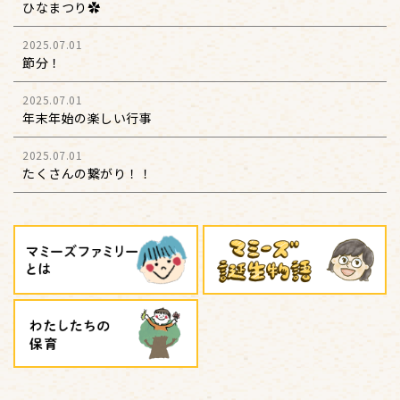
ひなまつり✿
2025.07.01
節分！
2025.07.01
年末年始の楽しい行事
2025.07.01
たくさんの繋がり！！