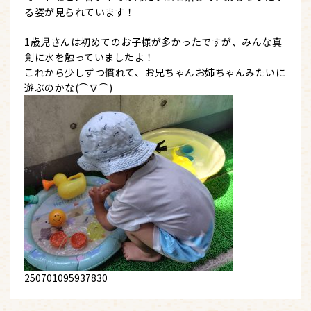
る姿が見られています！
1歳児さんは初めてのお子様が多かったですが、みんな真
剣に水を触っていましたよ！
これから少しずつ慣れて、お兄ちゃんお姉ちゃんみたいに
遊ぶのかな(⌒∇⌒)
250701095937830