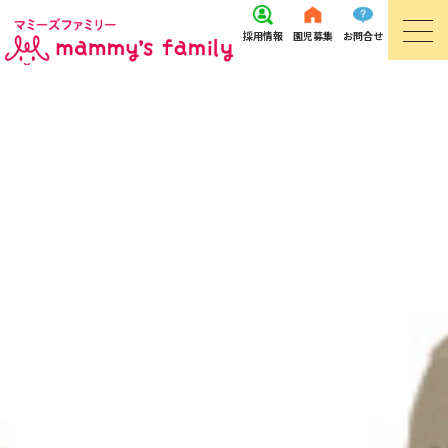
採用
情報
園児
募集
お問
合せ