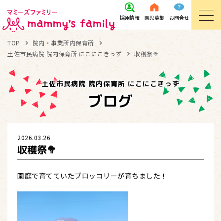
採用
情報
園児
募集
お問
合せ
TOP
院内・事業所内保育所
土佐市民病院 院内保育所 にこにこきっず
収穫祭🥦
土佐市民病院 院内保育所 にこにこきっず
ブログ
2026.03.26
収穫祭🥦
園庭で育てていたブロッコリーが育ちました！