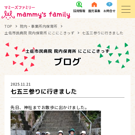
採用
情報
園児
募集
お問
合せ
TOP
院内・事業所内保育所
土佐市民病院 院内保育所 にこにこきっず
七五三参りに行きました
土佐市民病院 院内保育所 にこにこきっず
ブログ
2025.11.21
七五三参りに行きました
先日、神社までお散歩に出かけました。