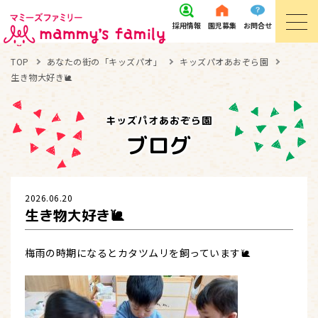
採用
情報
園児
募集
お問
合せ
TOP
あなたの街の「キッズパオ」
キッズパオあおぞら園
生き物大好き🐌
キッズパオあおぞら園
ブログ
2026.06.20
生き物大好き🐌
梅雨の時期になるとカタツムリを飼っています🐌