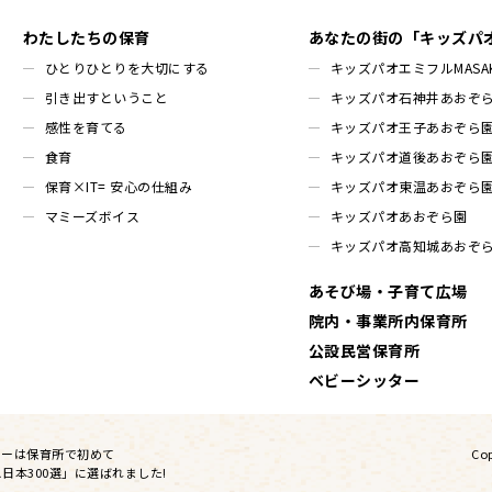
わたしたちの保育
あなたの街の「キッズパ
ひとりひとりを大切にする
キッズパオエミフルMASAK
引き出すということ
キッズパオ石神井あおぞ
感性を育てる
キッズパオ王子あおぞら
食育
キッズパオ道後あおぞら
保育×IT= 安心の仕組み
キッズパオ東温あおぞら
マミーズボイス
キッズパオあおぞら園
キッズパオ高知城あおぞ
あそび場・子育て広場
院内・事業所内保育所
公設民営保育所
ベビーシッター
リーは保育所で初めて
Cop
日本300選」に選ばれました!