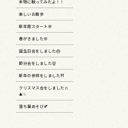
本物に触ってみたよ！！
楽しいお散歩
新年度スタート🌸
春がきました🌸
誕生日会をしました🎂
節分会をしました👹
新年の参拝をしました⛩️
クリスマス会をしました⛄
🎄✨
落ち葉あそび🍂