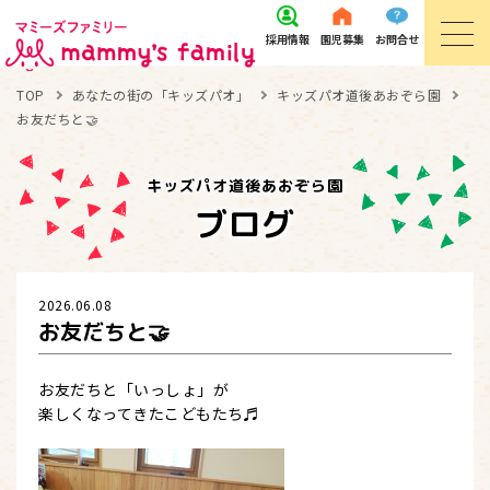
採用
情報
園児
募集
お問
合せ
TOP
あなたの街の「キッズパオ」
キッズパオ道後あおぞら園
お友だちと🤝
キッズパオ道後あおぞら園
ブログ
2026.06.08
お友だちと🤝
お友だちと「いっしょ」が
楽しくなってきたこどもたち♬