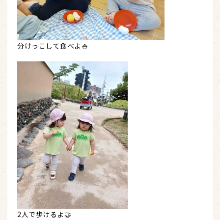
分けっこして食べよ🍚
2人で歩けるよ🤝