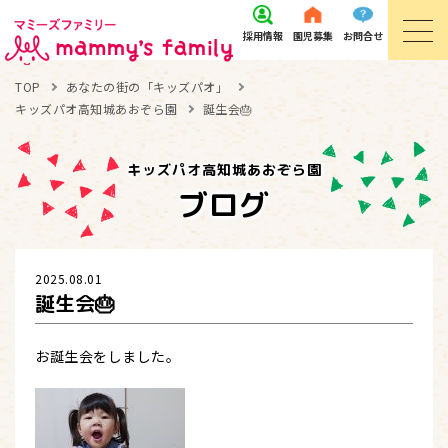
採用
情報
園児
募集
お問
合せ
TOP
あなたの街の「キッズパオ」
キッズパオ高知城あおぞら園
誕生会🎂
キッズパオ高知城あおぞら園
ブログ
2025.08.01
誕生会🎂
お誕生会をしました。