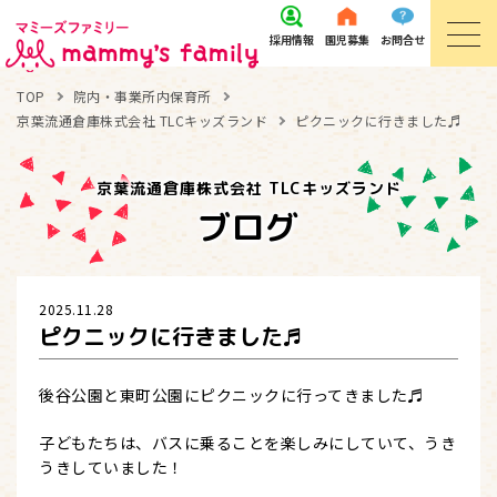
採用
情報
園児
募集
お問
合せ
TOP
院内・事業所内保育所
京葉流通倉庫株式会社 TLCキッズランド
ピクニックに行きました♬
京葉流通倉庫株式会社 TLCキッズランド
ブログ
2025.11.28
ピクニックに行きました♬
後谷公園と東町公園にピクニックに行ってきました♬
子どもたちは、バスに乗ることを楽しみにしていて、うき
うきしていました！