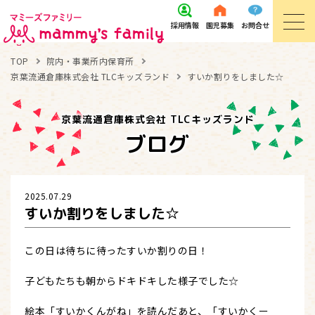
採用
情報
園児
募集
お問
合せ
TOP
院内・事業所内保育所
京葉流通倉庫株式会社 TLCキッズランド
すいか割りをしました☆
京葉流通倉庫株式会社 TLCキッズランド
ブログ
2025.07.29
すいか割りをしました☆
この日は待ちに待ったすいか割りの日！
子どもたちも朝からドキドキした様子でした☆
絵本「すいかくんがね」を読んだあと、「すいかくー