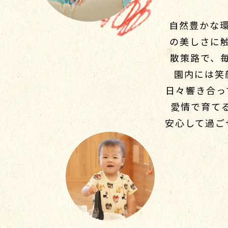
自然豊かな
の美しさに
散策路で、
園内には笑
日々響き合っ
愛情で育て
安心して過ご